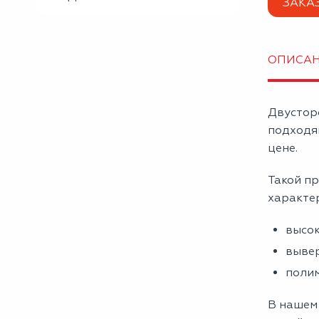
ЗАКА
ОПИСА
Двустор
подходя
цене.
Такой пр
характе
высок
вывер
полим
В нашем