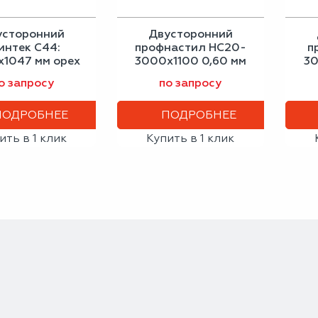
усторонний
Двусторонний
интек С44:
профнастил НС20-
п
1047 мм орех
3000х1100 0,60 мм
30
0,40 мм
зелёный мох
бе
о запросу
по запросу
ПОДРОБНЕЕ
ПОДРОБНЕЕ
ить в 1 клик
Купить в 1 клик