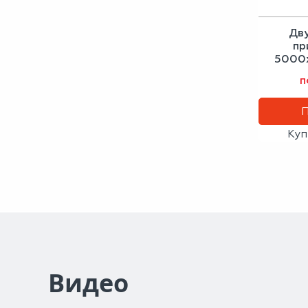
Дв
пр
5000x
п
Куп
Видео