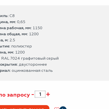
иль:
С8
ина, мм:
0,65
на рабочая, мм:
1150
на общая, мм:
1200
а, м:
2.5
ытие:
полиэстер
на, мм:
1200
:
RAL 7024 графитовый серый
покрытия:
двустороннее
риал:
оцинкованная сталь
-
+
по запросу