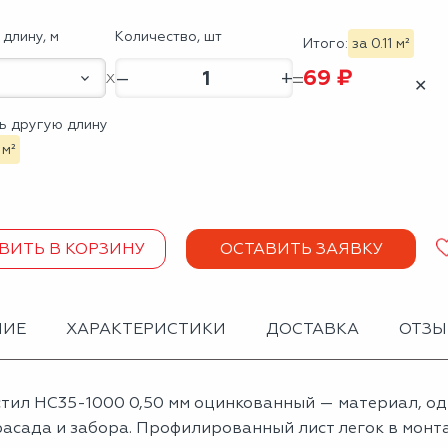
длину, м
Количество, шт
Итого:
за 0.11 м²
69 ₽
–
+
✕
ь другую длину
 м²
ВИТЬ В КОРЗИНУ
ОСТАВИТЬ ЗАЯВКУ
НИЕ
ХАРАКТЕРИСТИКИ
ДОСТАВКА
ОТЗ
тил НС35-1000 0,50 мм оцинкованный — материал, о
асада и забора. Профилированный лист легок в монта