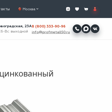
такты
Москва
ровоградская, 23А
8 (800) 333-90-96
Сб-Вс: выходной
info@profmetall50.ru
оцинкованный