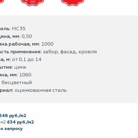
иль:
НС35
ина, мм:
0,50
на рабочая, мм:
1000
сть применения:
забор, фасад, кровля
а, м:
от 0,1 до 14
ытие:
цинк
на, мм:
1060
:
бесцветный
риал:
оцинкованная сталь
648 руб./м2
 м2
634 руб./м2
по запросу