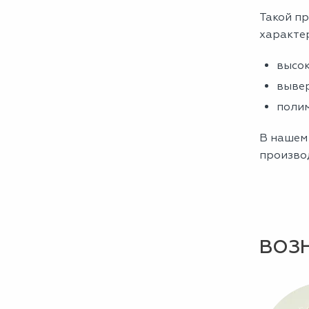
Такой пр
характе
высок
вывер
полим
В нашем 
производ
ВОЗ