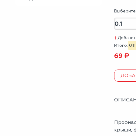
Выберите 
Добавит
Итого:
0.11
69 ₽
ДОБА
ОПИСА
Профнас
крыши, ф