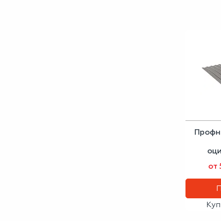
Профн
оц
от
Куп