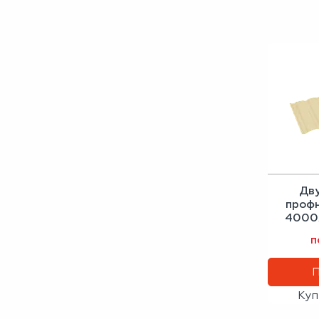
Дв
проф
4000х
сло
п
Куп