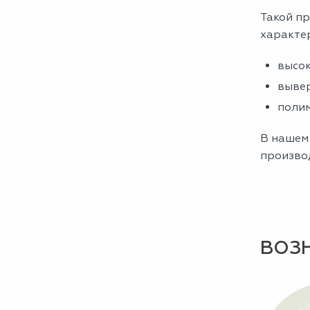
Такой пр
характе
высок
вывер
полим
В нашем
производ
ВОЗ