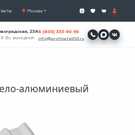
такты
Москва
ровоградская, 23А
8 (800) 333-90-96
Сб-Вс: выходной
info@profmetall50.ru
 бело-алюминиевый