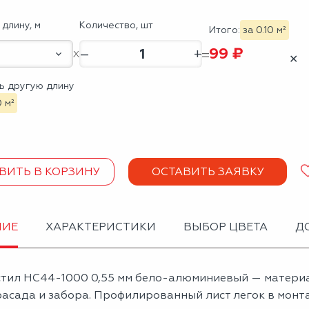
длину, м
Количество, шт
Итого:
за 0.10 м²
99 ₽
–
+
✕
ь другую длину
0 м²
ВИТЬ В КОРЗИНУ
ОСТАВИТЬ ЗАЯВКУ
НИЕ
ХАРАКТЕРИСТИКИ
ВЫБОР ЦВЕТА
Д
тил НС44-1000 0,55 мм бело-алюминиевый — материа
асада и забора. Профилированный лист легок в монта