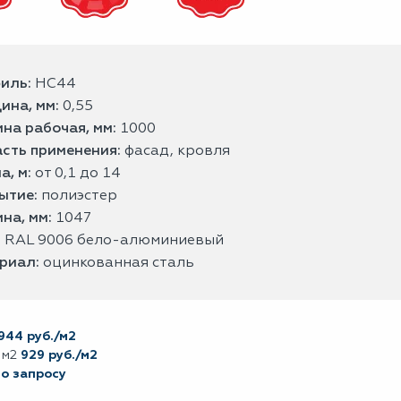
иль:
НС44
ина, мм:
0,55
на рабочая, мм:
1000
сть применения:
фасад, кровля
а, м:
от 0,1 до 14
ытие:
полиэстер
на, мм:
1047
:
RAL 9006 бело-алюминиевый
риал:
оцинкованная сталь
944 руб./м2
 м2
929 руб./м2
по запросу