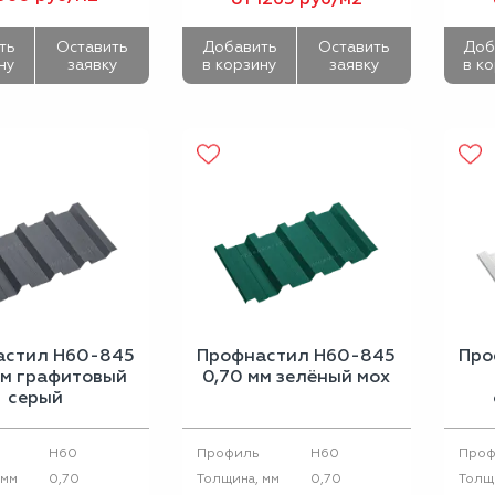
ть
Оставить
Добавить
Оставить
Доб
ну
заявку
в корзину
заявку
в к
астил Н60-845
Профнастил Н60-845
Про
мм графитовый
0,70 мм зелёный мох
серый
H60
H60
Профиль
Проф
0,70
0,70
 мм
Толщина, мм
Толщ