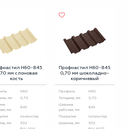
фнастил Н60-845
Профнастил Н60-845
,70 мм слоновая
0,70 мм шоколадно-
кость
коричневый
H60
H60
иль
Профиль
0,70
0,70
ина, мм
Толщина, мм
ина
Ширина
845
845
ая, мм
рабочая, мм
полиэстер
полиэстер
ытие
Покрытие
902
902
на, мм
Ширина, мм
RAL 1014
RAL 8017