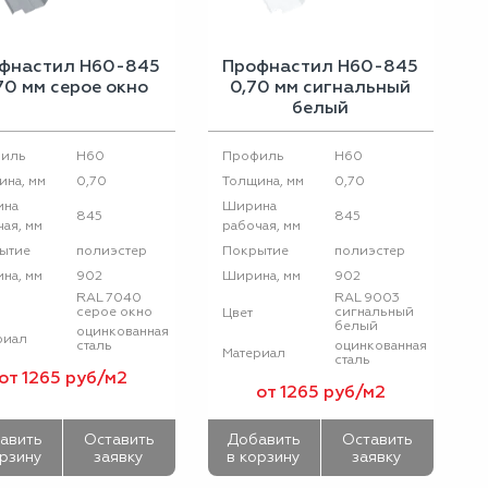
фнастил Н60-845
Профнастил Н60-845
70 мм серое окно
0,70 мм сигнальный
белый
H60
H60
иль
Профиль
0,70
0,70
ина, мм
Толщина, мм
ина
Ширина
845
845
ая, мм
рабочая, мм
полиэстер
полиэстер
ытие
Покрытие
902
902
на, мм
Ширина, мм
RAL 7040
RAL 9003
серое окно
сигнальный
Цвет
белый
оцинкованная
риал
сталь
оцинкованная
Материал
сталь
от 1265 руб/м2
от 1265 руб/м2
авить
Оставить
Добавить
Оставить
орзину
заявку
в корзину
заявку