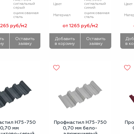
сигнальный
сигнальный
Цвет
Цвет
серый
синий
оцинкованная
оцинкованная
Материал
Мате
сталь
сталь
1265 руб/м2
от 1265 руб/м2
ть
Оставить
Добавить
Оставить
Доб
ну
заявку
в корзину
заявку
в к
астил Н75-750
Профнастил Н75-750
Про
0,70 мм
0,70 мм бело-
цитово-серый
алюминиевый