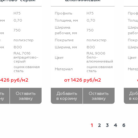
Н75
Н75
Профиль
Проф
0,70
0,70
 мм
Толщина, мм
Толщ
Ширина
Шир
750
750
мм
рабочая, мм
рабоч
полиэстер
полиэстер
е
Покрытие
Покр
800
800
мм
Ширина, мм
Шири
RAL 7016
RAL 9006
антрацитово-
бело-
Цвет
Цвет
серый
алюминиевый
оцинкованная
оцинкованная
Материал
Мате
сталь
сталь
1426 руб/м2
от 1426 руб/м2
ть
Оставить
Добавить
Оставить
Доб
ну
заявку
в корзину
заявку
в к
1
2
3
4
6