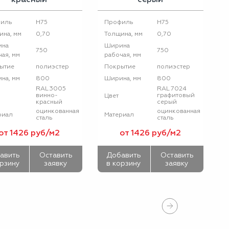
Н75
Н75
иль
Профиль
0,70
0,70
ина, мм
Толщина, мм
ина
Ширина
750
750
ая, мм
рабочая, мм
полиэстер
полиэстер
ытие
Покрытие
800
800
на, мм
Ширина, мм
RAL 3005
RAL 7024
винно-
графитовый
Цвет
красный
серый
оцинкованная
оцинкованная
риал
Материал
сталь
сталь
от 1426 руб/м2
от 1426 руб/м2
авить
Оставить
Добавить
Оставить
орзину
заявку
в корзину
заявку