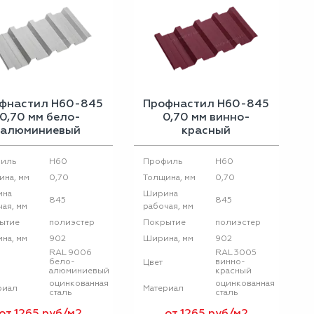
фнастил Н60-845
Профнастил Н60-845
0,70 мм бело-
0,70 мм винно-
алюминиевый
красный
H60
H60
иль
Профиль
0,70
0,70
ина, мм
Толщина, мм
ина
Ширина
845
845
ая, мм
рабочая, мм
полиэстер
полиэстер
ытие
Покрытие
902
902
на, мм
Ширина, мм
RAL 9006
RAL 3005
бело-
винно-
Цвет
алюминиевый
красный
оцинкованная
оцинкованная
риал
Материал
сталь
сталь
от 1265 руб/м2
от 1265 руб/м2