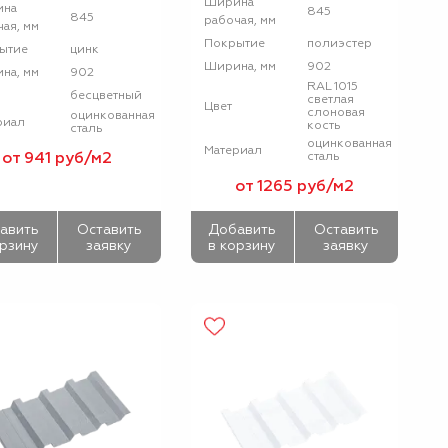
Ширина
ина
845
845
рабочая, мм
ая, мм
полиэстер
Покрытие
цинк
ытие
902
Ширина, мм
902
на, мм
RAL 1015
бесцветный
светлая
Цвет
слоновая
оцинкованная
риал
кость
сталь
оцинкованная
Материал
от 941 руб/м2
сталь
от 1265 руб/м2
авить
Оставить
Добавить
Оставить
орзину
заявку
в корзину
заявку