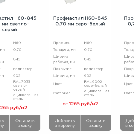
астил Н60-845
Профнастил Н60-845
Про
0 мм светло-
0,70 мм серо-белый
0,
серый
H60
H60
Профиль
Проф
0,70
0,70
 мм
Толщина, мм
Толщ
Ширина
Шир
845
845
мм
рабочая, мм
рабоч
полиэстер
полиэстер
е
Покрытие
Покр
902
902
мм
Ширина, мм
Шири
RAL 7035
RAL 9002
Цвет
Цвет
светло-
серо-белый
серый
оцинкованная
Материал
Мате
оцинкованная
сталь
сталь
от 1265 руб/м2
1265 руб/м2
ть
Оставить
Добавить
Оставить
Доб
ну
заявку
в корзину
заявку
в к