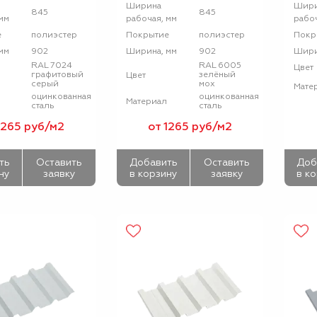
Ширина
Шир
845
845
мм
рабочая, мм
рабоч
полиэстер
полиэстер
е
Покрытие
Покр
902
902
мм
Ширина, мм
Шири
RAL 7024
RAL 6005
Цвет
графитовый
зелёный
Цвет
серый
мох
Мате
оцинкованная
оцинкованная
Материал
сталь
сталь
1265 руб/м2
от 1265 руб/м2
ть
Оставить
Добавить
Оставить
Доб
ну
заявку
в корзину
заявку
в к