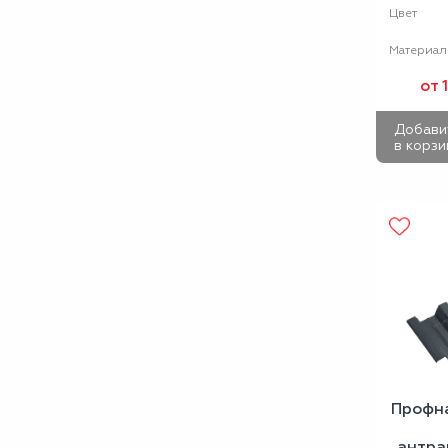
Цвет
Материал
от 
Добави
в корзи
Профн
антра