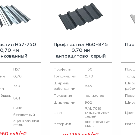
астил Н57-750
Профнастил Н60-845
Про
0,70 мм
0,70 мм
инкованный
антрацитово-серый
Н57
H60
Профиль
Проф
0,70
0,70
 мм
Толщина, мм
Толщ
Ширина
Шир
750
845
мм
рабочая, мм
рабоч
полиэстер
бщая,
Покрытие
Покр
801
902
Ширина, мм
Шири
цинк
е
RAL 7016
антрацитово-
Цвет
Цвет
бесцветный
серый
оцинкованная
оцинкованная
Материал
Мате
сталь
сталь
 960 руб/м2
от 1265 руб/м2