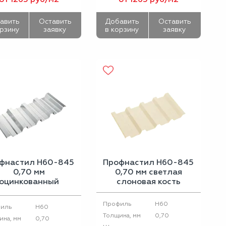
авить
Оставить
Добавить
Оставить
орзину
заявку
в корзину
заявку
фнастил Н60-845
Профнастил Н60-845
0,70 мм
0,70 мм светлая
оцинкованный
слоновая кость
H60
Профиль
H60
иль
0,70
Толщина, мм
0,70
ина, мм