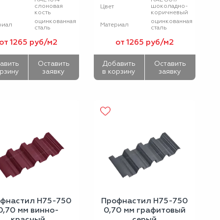
слоновая
шоколадно-
Цвет
кость
коричневый
оцинкованная
оцинкованная
риал
Материал
сталь
сталь
от 1265 руб/м2
от 1265 руб/м2
авить
Оставить
Добавить
Оставить
орзину
заявку
в корзину
заявку
фнастил Н75-750
Профнастил Н75-750
0,70 мм винно-
0,70 мм графитовый
красный
серый