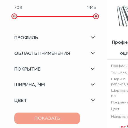
708
1445
Металлоизделия
Проектирование вентилируемых фасадов
Вальцовка листового металла
ПРОФИЛЬ
Профн
оц
ОБЛАСТЬ ПРИМЕНЕНИЯ
Профиль
ПОКРЫТИЕ
Толщина,
Ширина
ШИРИНА, ММ
рабочая, 
Ширина о
мм
ЦВЕТ
Покрыти
Цвет
Материал
от