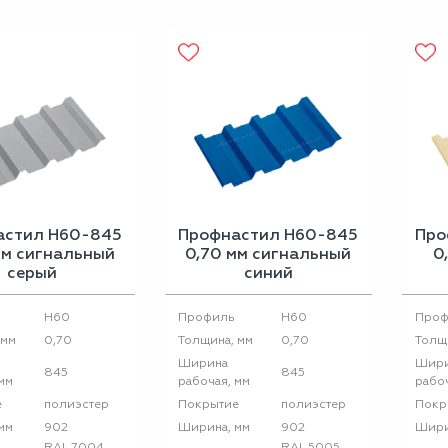
астил Н60-845
Профнастил Н60-845
Про
мм сигнальный
0,70 мм сигнальный
0
серый
синий
H60
H60
Профиль
Проф
0,70
0,70
 мм
Толщина, мм
Толщ
Ширина
Шир
845
845
мм
рабочая, мм
рабоч
полиэстер
полиэстер
е
Покрытие
Покр
902
902
мм
Ширина, мм
Шири
RAL 7004
RAL 5005