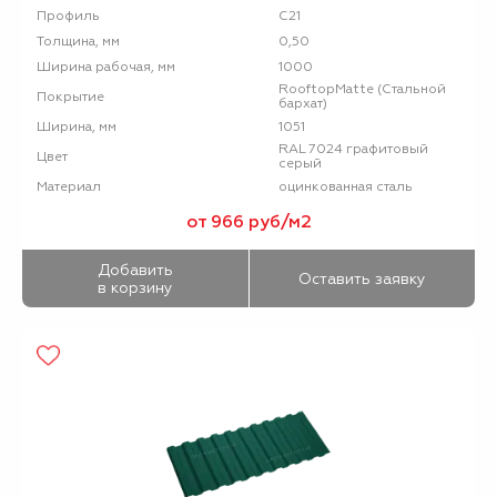
С21
Профиль
0,50
Толщина, мм
1000
Ширина рабочая, мм
RooftopMatte (Стальной
Покрытие
бархат)
1051
Ширина, мм
RAL 7024 графитовый
Цвет
серый
оцинкованная сталь
Материал
от 966 руб/м2
Добавить
Оставить заявку
в корзину