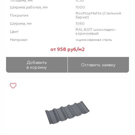
0,50
Толщина, мм
1000
Ширина рабочая, мм
RooftopMatte (Стальной
Покрытие
бархат)
1060
Ширина, мм
RAL 8017 шоколадно-
Цвет
коричневый
оцинкованная сталь
Материал
от 958 руб/м2
Добавить
Оставить заявку
в корзину