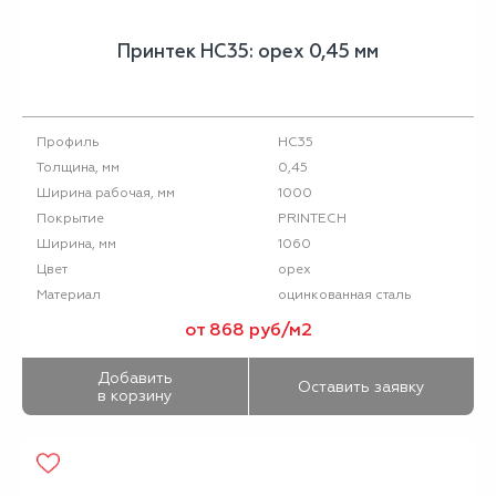
Принтек НС35: орех 0,45 мм
НС35
Профиль
0,45
Толщина, мм
1000
Ширина рабочая, мм
PRINTECH
Покрытие
1060
Ширина, мм
орех
Цвет
оцинкованная сталь
Материал
от 868 руб/м2
Добавить
Оставить заявку
в корзину