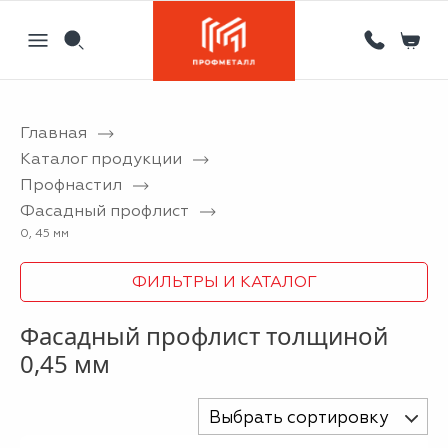
Главная
Назад
Назад
Назад
Назад
Каталог продукции
Профнастил
Партнерам
Кровля
Сервисный металлоцентр
Новости
Фасадный профлист
Отзывы
Фасад
Гибка листового металла на станке с ЧПУ
Статьи
0, 45 мм
Вакансии
Ограждения
Координатная пробивка отверстий в металле
ФИЛЬТРЫ И КАТАЛОГ
Информация
Потолки
Лазерная резка металла
Фасадный профлист толщиной
Двери
Порошковая покраска металлических изделий
0,45 мм
Металлоизделия
Проектирование вентилируемых фасадов
Выбрать сортировку
Вальцовка листового металла