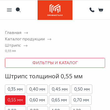
Главная
Назад
Назад
Назад
Назад
Каталог продукции
Штрипс
Партнерам
Кровля
Сервисный металлоцентр
Новости
0,55 мм
Отзывы
Фасад
Гибка листового металла на станке с ЧПУ
Статьи
ФИЛЬТРЫ И КАТАЛОГ
Вакансии
Ограждения
Координатная пробивка отверстий в металле
Штрипс толщиной 0,55 мм
Информация
Потолки
Лазерная резка металла
Двери
Порошковая покраска металлических изделий
0,35 мм
0,40 мм
0,45 мм
0,50 мм
Металлоизделия
Проектирование вентилируемых фасадов
0,55 мм
0,60 мм
0,65 мм
0,70 мм
Вальцовка листового металла