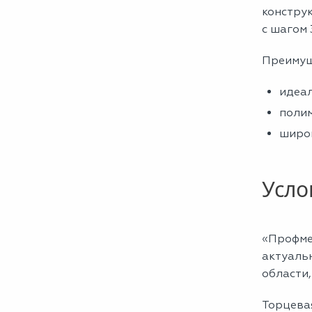
конструк
с шагом 
Преимущ
идеал
полим
широк
Усло
«Профме
актуаль
области,
Торцевая