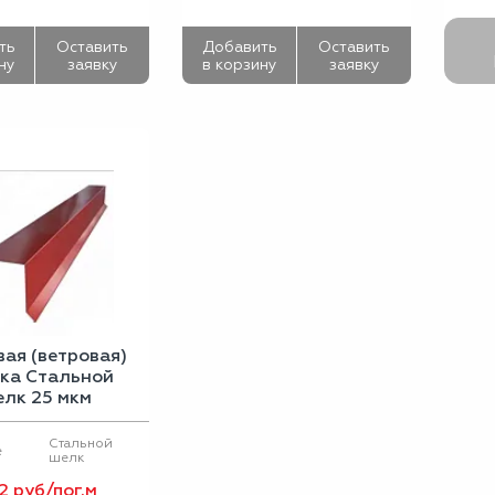
ть
Оставить
Добавить
Оставить
ну
заявку
в корзину
заявку
вая (ветровая)
ка Стальной
лк 25 мкм
Стальной
е
шелк
2 руб/пог.м