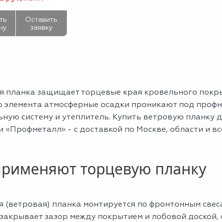
ть
Оставить
ну
заявку
я планка защищает торцевые края кровельного покрыт
го элемента атмосферные осадки проникают под проф
ьную систему и утеплитель. Купить ветровую планку 
 «Профметалл» - с доставкой по Москве, области и вс
применяют торцевую планку
 (ветровая) планка монтируется по фронтонным свеса
 закрывает зазор между покрытием и лобовой доской,