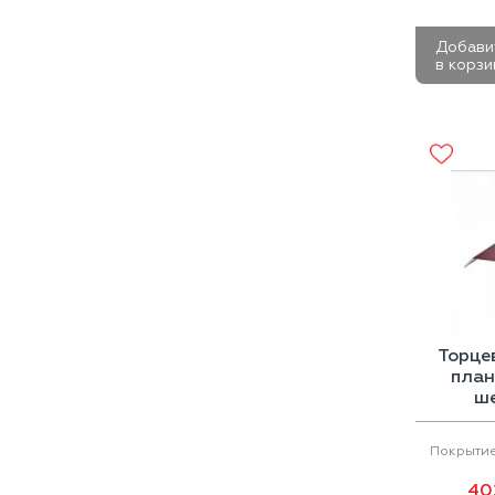
Добави
в корзи
Торце
план
ше
Покрыти
40