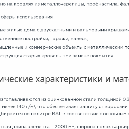
но на кровлях из металлочерепицы, профнастила, фал
 сферы использования:
ые жилые дома с двускатными и вальмовыми крышами
ственные постройки, гаражи, навесы;
шленные и коммерческие объекты с металлическим п
струкция старых кровель при замене покрытия.
ические характеристики и ма
изготавливаются из оцинкованной стали толщиной 0,3
е менее 140 г/м², что обеспечивает защиту от коррози
дбирается по палитре RAL в соответствие с основным
ная длина элемента - 2000 мм, ширина полок варьиру