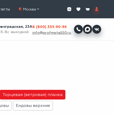
такты
Москва
ровоградская, 23А
8 (800) 333-90-96
Сб-Вс: выходной
info@profmetall50.ru
Торцевая (ветровая) планка
довы
Ендовы верхние