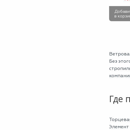
Добави
в корзи
Ветрова
Без это
стропил
компании
Где 
Торцевая
Элемент