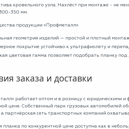
тива кровельного узла. Нахлёст при монтаже - не ме
300-350 мм.
ества продукции «Профметалл»
ьная геометрия изделий — простой и плотный монтаж
ерное покрытие устойчиво к ультрафиолету и перепад
ая цветовая гамма позволяет подобрать планку под
вия заказа и доставки
талл» работает оптом и в розницу с юридическими и 
ной цене. Собственный парк грузовых автомобилей об
 а партнёрская сеть транспортных компаний охватыва
 планка по конкурентной цене доступна как в неболь