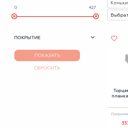
Коньки
0
427
Металлоизделия
Проектирование вентилируемых фасадов
Выбрат
Вальцовка листового металла
ПОКРЫТИЕ
Торце
планка
Покрыти
33