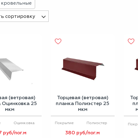
 кровельные
ь сортировку
вая (ветровая)
Торцевая (ветровая)
То
 Оцинковка 25
планка Полиэстер 25
п
мкм
мкм
Оцинковка
Полиэстер
е
Покрытие
Покр
7 руб/пог.м
380 руб/пог.м