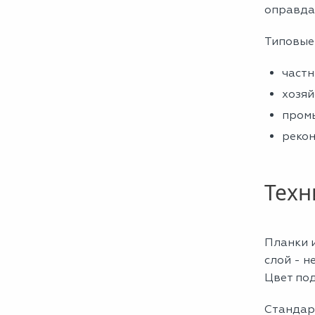
оправда
Типовые
частн
хозяй
промы
рекон
Техн
Планки 
слой - н
Цвет по
Стандарт