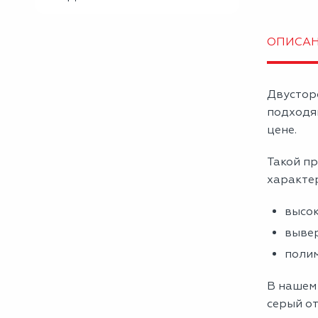
ОПИСА
Двустор
подходя
цене.
Такой пр
характе
высок
вывер
полим
В нашем
серый от