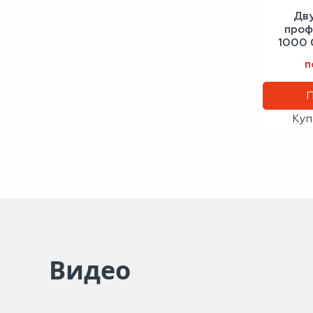
Дв
проф
1000 
ал
п
Куп
Видео