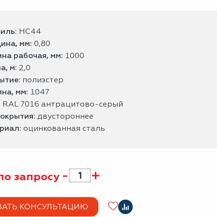
иль:
НС44
ина, мм:
0,80
на рабочая, мм:
1000
а, м:
2,0
ытие:
полиэстер
на, мм:
1047
:
RAL 7016 антрацитово-серый
покрытия:
двустороннее
риал:
оцинкованная сталь
-
+
по запросу
ЗАТЬ КОНСУЛЬТАЦИЮ