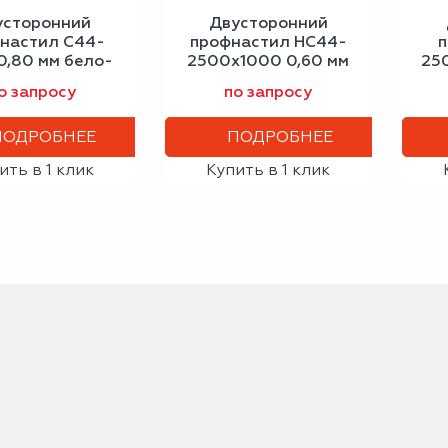
усторонний
Двусторонний
настил С44-
профнастил НС44-
п
0,80 мм бело-
2500х1000 0,60 мм
25
юминиевый
серое окно
о запросу
по запросу
ПОДРОБНЕЕ
ПОДРОБНЕЕ
ить в 1 клик
Купить в 1 клик