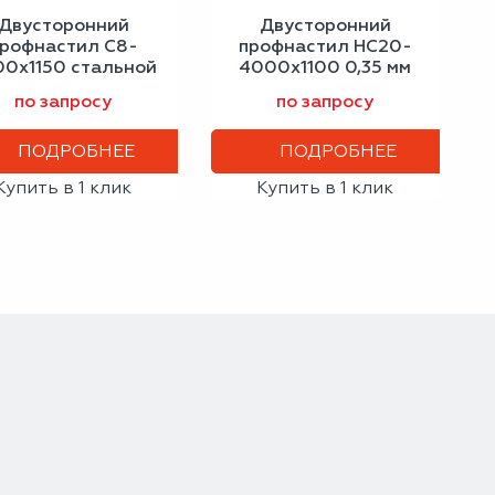
Двусторонний
Двусторонний
рофнастил С8-
профнастил НС20-
00х1150 стальной
4000х1100 0,35 мм
шелк 0,50 мм
сигнальный синий
по запросу
по запросу
шоколадно-
коричневый
ПОДРОБНЕЕ
ПОДРОБНЕЕ
Купить в 1 клик
Купить в 1 клик