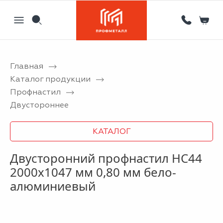
Главная
Назад
Назад
Назад
Назад
Каталог продукции
Профнастил
Партнерам
Кровля
Сервисный металлоцентр
Новости
Двустороннее
Отзывы
Фасад
Гибка листового металла на станке с ЧПУ
Статьи
КАТАЛОГ
Вакансии
Ограждения
Координатная пробивка отверстий в металле
Двусторонний профнастил НС44
Информация
Потолки
Лазерная резка металла
2000x1047 мм 0,80 мм бело-
Двери
Порошковая покраска металлических изделий
алюминиевый
Металлоизделия
Проектирование вентилируемых фасадов
Вальцовка листового металла