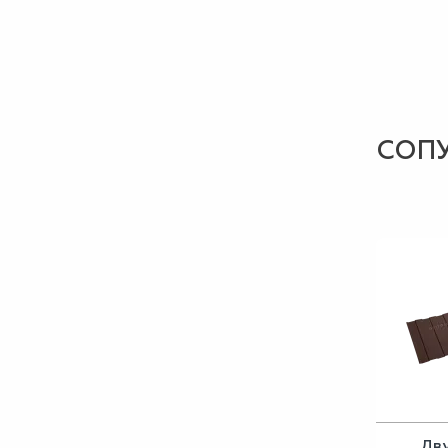
СОП
Дв