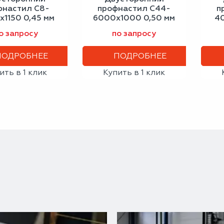
фнастил С8-
профнастил С44-
п
1150 0,45 мм
6000х1000 0,50 мм
4
околадно-
шоколадно-
ан
о запросу
по запросу
оричневый
коричневый
ПОДРОБНЕЕ
ПОДРОБНЕЕ
ить в 1 клик
Купить в 1 клик