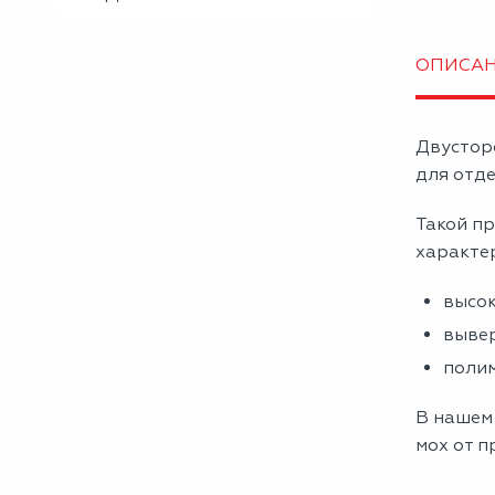
ОПИСА
Двустор
для отде
Такой пр
характе
высок
вывер
полим
В нашем
мох от п