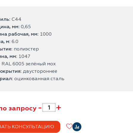
иль:
С44
ина, мм:
0,65
на рабочая, мм:
1000
а, м:
6.0
ытие:
полиэстер
на, мм:
1047
:
RAL 6005 зелёный мох
покрытия:
двустороннее
риал:
оцинкованная сталь
-
+
по запросу
ЗАТЬ КОНСУЛЬТАЦИЮ