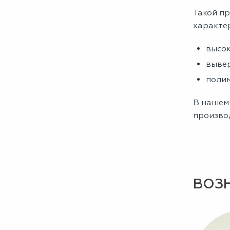
Такой пр
характе
высок
вывер
полим
В нашем 
производ
ВОЗ