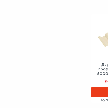
Дв
проф
5000
свет
п
Куп