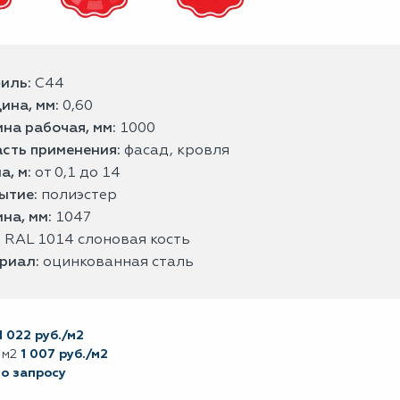
иль:
С44
ина, мм:
0,60
на рабочая, мм:
1000
сть применения:
фасад, кровля
а, м:
от 0,1 до 14
ытие:
полиэстер
на, мм:
1047
:
RAL 1014 слоновая кость
риал:
оцинкованная сталь
1 022 руб./м2
 м2
1 007 руб./м2
по запросу