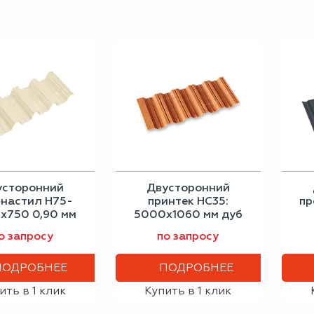
усторонний
Двусторонний
настил Н75-
принтек НС35:
пр
х750 0,90 мм
5000x1060 мм дуб
лая слоновая
0,40 мм
ан
о запросу
по запросу
кость
ПОДРОБНЕЕ
ПОДРОБНЕЕ
ить в 1 клик
Купить в 1 клик