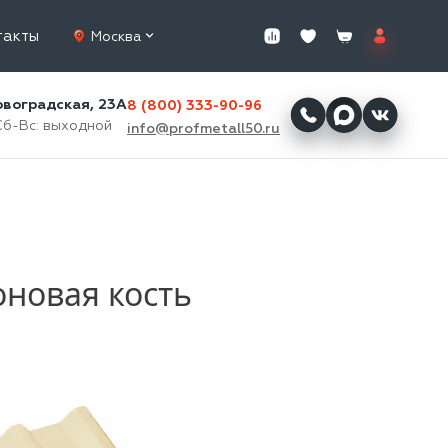
такты
Москва
ровоградская, 23А
8 (800) 333-90-96
Сб-Вс: выходной
info@profmetall50.ru
оновая кость