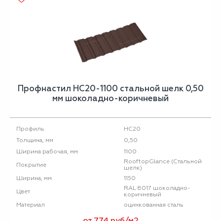
Профнастил НС20-1100 стальной шелк 0,50
мм шоколадно-коричневый
НС20
Профиль
0,50
Толщина, мм
1100
Ширина рабочая, мм
RooftopGlance (Стальной
Покрытие
шелк)
1150
Ширина, мм
RAL 8017 шоколадно-
Цвет
коричневый
оцинкованная сталь
Материал
от 774 руб/м2