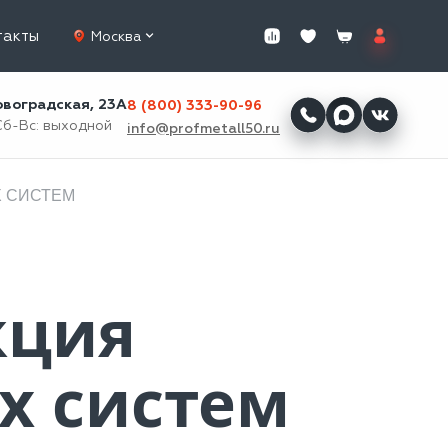
такты
Москва
ровоградская, 23А
8 (800) 333-90-96
Сб-Вс: выходной
info@profmetall50.ru
Х СИСТЕМ
кция
х систем