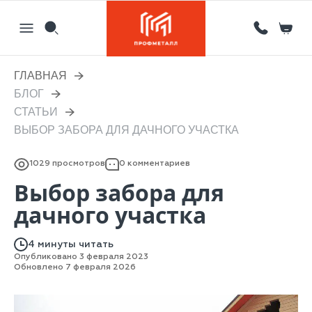
ГЛАВНАЯ
БЛОГ
Назад
Назад
Назад
Назад
СТАТЬИ
ВЫБОР ЗАБОРА ДЛЯ ДАЧНОГО УЧАСТКА
Партнерам
Кровля
Сервисный металлоцентр
Новости
Отзывы
Фасад
Гибка листового металла на станке с ЧПУ
Статьи
1029 просмотров
0 комментариев
Выбор забора для
Вакансии
Ограждения
Координатная пробивка отверстий в металле
дачного участка
Информация
Потолки
Лазерная резка металла
4 минуты читать
Двери
Порошковая покраска металлических изделий
Опубликовано 3 февраля 2023
Обновлено 7 февраля 2026
Металлоизделия
Проектирование вентилируемых фасадов
Вальцовка листового металла