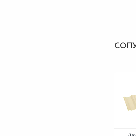
СОП
Дв