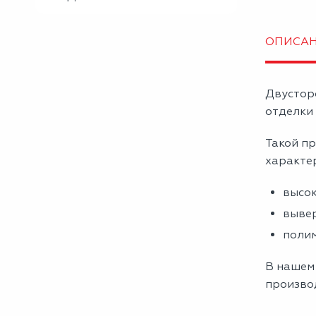
ОПИСА
Двустор
отделки 
Такой пр
характе
высок
вывер
полим
В нашем 
производ