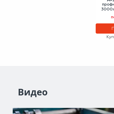
проф
3000х
сло
п
Куп
Видео